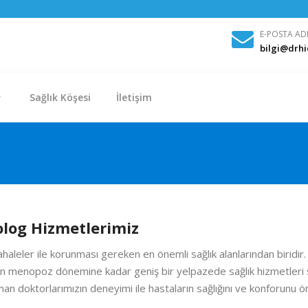
E-POSTA AD
bilgi@drh
Sağlık Köşesi
İletişim
log Hizmetlerimiz
ahaleler ile korunması gereken en önemli sağlık alanlarından biridir
nden menopoz dönemine kadar geniş bir yelpazede sağlık hizmetleri
zman doktorlarımızın deneyimi ile hastaların sağlığını ve konforunu