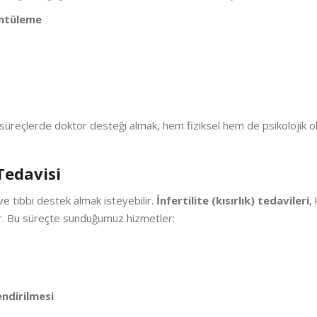
üntüleme
üreçlerde doktor desteği almak, hem fiziksel hem de psikolojik ol
 Tedavisi
 ve tıbbi destek almak isteyebilir.
İnfertilite (kısırlık) tedavileri
,
r. Bu süreçte sunduğumuz hizmetler:
endirilmesi