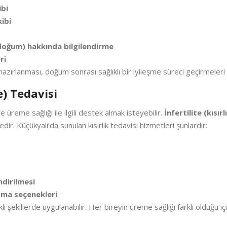
ibi
ibi
oğum) hakkında bilgilendirme
ri
hazırlanması, doğum sonrası sağlıklı bir iyileşme süreci geçirmeleri 
e) Tedavisi
e üreme sağlığı ile ilgili destek almak isteyebilir.
İnfertilite (kısır
ir. Küçükyalı’da sunulan kısırlık tedavisi hizmetleri şunlardır:
ndirilmesi
rma seçenekleri
rklı şekillerde uygulanabilir. Her bireyin üreme sağlığı farklı olduğu iç