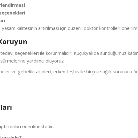
rlendirmesi
seçenekleri
arı
am kalitesinin artırılması için düzenli doktor kontrolleri önerilm
 Koruyun
çli tedavi seçenekleri ile korunmalıdır. Küçükyalı’da sunduğumuz kadın
am sürmelerine yardımcı oluyoruz.
eler ve gebelik takipleri, erken teşhis ile birçok sağlık sorununu önl
ları
aptırmaları önerilmektedir.
lamalıdır?