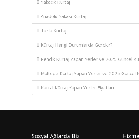
Yakacık Kürtaj
Anadolu Yakası Kürtaj
Tuzla Kürtaj
Kürtaj Hangi Durumlarda Gerekir?
Pendik Kürtaj Yapan Yerler ve 2025 Güncel Kürt
Maltepe Kürtaj Yapan Yerler ve 2025 Güncel Kür
Kartal Kürtaj Yapan Yerler Fiyatları
Sosyal Ağlarda Biz
Hizme