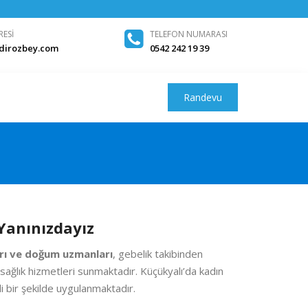
RESI
TELEFON NUMARASI
idirozbey.com
0542 242 19 39
Randevu
Yanınızdayız
arı ve doğum uzmanları
, gebelik takibinden
ağlık hizmetleri sunmaktadır. Küçükyalı’da kadın
li bir şekilde uygulanmaktadır.