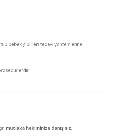
ar tüp bebek gibi ileri tedavi yöntemlerine
prosedürlerdir.
çin
mutlaka hekiminize danışınız
.