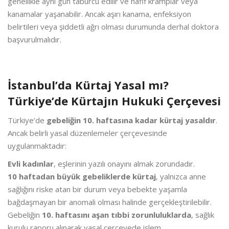
genellikle aynı gün taburcu edilir ve hafif kramplar veya
kanamalar yaşanabilir. Ancak aşırı kanama, enfeksiyon
belirtileri veya şiddetli ağrı olması durumunda derhal doktora
başvurulmalıdır.
İstanbul’da Kürtaj Yasal mı?
Türkiye’de Kürtajın Hukuki Çerçevesi
Türkiye’de
gebeliğin 10. haftasına kadar kürtaj yasaldır
.
Ancak belirli yasal düzenlemeler çerçevesinde
uygulanmaktadır:
Evli kadınlar
, eşlerinin yazılı onayını almak zorundadır.
10 haftadan büyük gebeliklerde kürtaj
, yalnızca anne
sağlığını riske atan bir durum veya bebekte yaşamla
bağdaşmayan bir anomali olması halinde gerçekleştirilebilir.
Gebeliğin
10. haftasını aşan tıbbi zorunluluklarda
, sağlık
kurulu raporu alınarak yasal çerçevede işlem